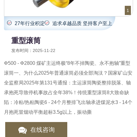
1
27年行业积淀
追求卓越品质 坚持客户至上
重型滚筒
发布时间：2025-11-22
Φ500 - Φ2800 煤矿主运终极“8年不掉陶瓷、永不抱轴”重型
滚筒一、为什么2025年普通滚筒必须全部淘汰？国家矿山安
全监察局2025年第131号通报：主运滚筒陶瓷整排脱落、轴
承抱死导致停机事故占全年38%！传统重型滚筒8大致命缺
陷：冷粘/热粘陶瓷6 - 24个月整排飞出轴承进煤泥水3 - 14个
月抱死冒烟动平衡超标3.5g以上，振动撕
在线咨询