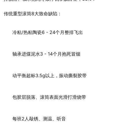
传统重型滚筒8大致命缺陷：
冷粘/热粘陶瓷6 - 24个月整排飞出
轴承进煤泥水3 - 14个月抱死冒烟
动平衡超标3.5g以上，振动撕裂胶带
包胶层脱落、滚筒表面光滑打滑烧带
每班2人敲锈、测温、听音