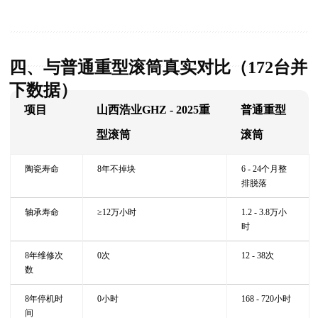
四、与普通重型滚筒真实对比（172台并
下数据）
项目
山西浩业GHZ - 2025重
普通重型
型滚筒
滚筒
陶瓷寿命
8年不掉块
6 - 24个月整
排脱落
轴承寿命
≥12万小时
1.2 - 3.8万小
时
8年维修次
0次
12 - 38次
数
8年停机时
0小时
168 - 720小时
间