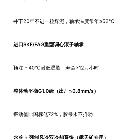
井下20年不进一粒煤泥，轴承温度常年≤52℃
进口SKF/FAG重型调心滚子轴承
预注 - 40℃耐低温脂，寿命≥12万小时
整体动平衡G1.0级（出厂≤0.8mm/s）
振动值比国标低72%，胶带永不抖动
水冷 + 强制风冷双冷却系统（露天矿专用）