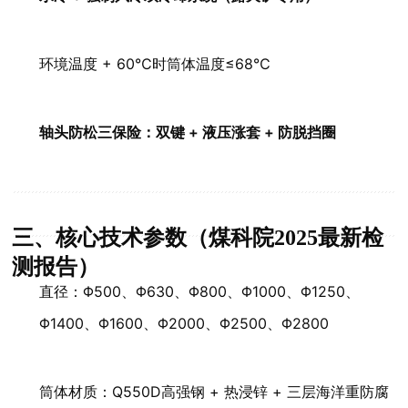
环境温度 + 60℃时筒体温度≤68℃
轴头防松三保险：双键 + 液压涨套 + 防脱挡圈
三、核心技术参数（煤科院2025最新检
测报告）
直径：Φ500、Φ630、Φ800、Φ1000、Φ1250、
Φ1400、Φ1600、Φ2000、Φ2500、Φ2800
筒体材质：Q550D高强钢 + 热浸锌 + 三层海洋重防腐