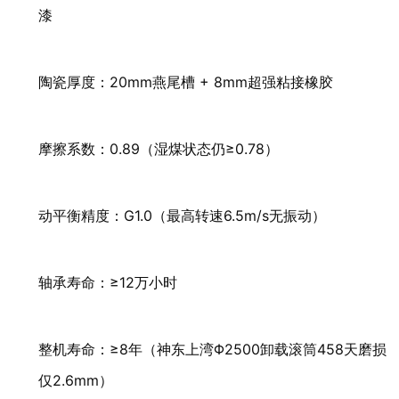
漆
陶瓷厚度：20mm燕尾槽 + 8mm超强粘接橡胶
摩擦系数：0.89（湿煤状态仍≥0.78）
动平衡精度：G1.0（最高转速6.5m/s无振动）
轴承寿命：≥12万小时
整机寿命：≥8年（神东上湾Φ2500卸载滚筒458天磨损
仅2.6mm）