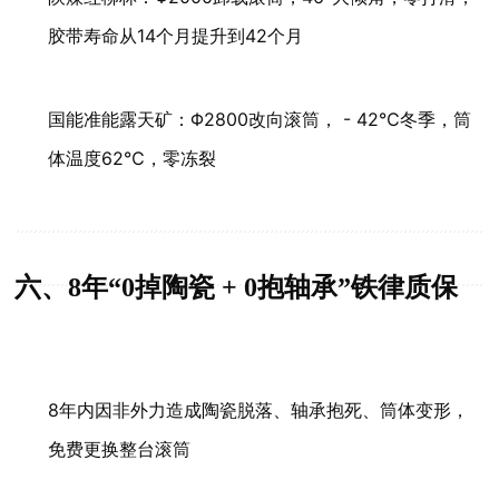
胶带寿命从14个月提升到42个月
国能准能露天矿：Φ2800改向滚筒， - 42℃冬季，筒
体温度62℃，零冻裂
六、8年“0掉陶瓷 + 0抱轴承”铁律质保
8年内因非外力造成陶瓷脱落、轴承抱死、筒体变形，
免费更换整台滚筒