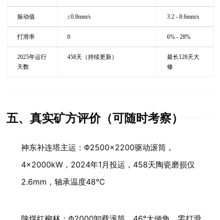
振动值
≤0.8mm/s
3.2 - 8.6mm/s
打滑率
0
6% - 28%
2025年运行
458天（持续更新）
最长128天大
天数
修
五、真实矿方评价（可随时考察）
神东补连塔主运：Φ2500×2200驱动滚筒，
4×2000kW，2024年1月投运，458天陶瓷磨损仅
2.6mm，轴承温度48℃
陕煤红柳林：Φ2000卸载滚筒，46°大倾角，零打滑，