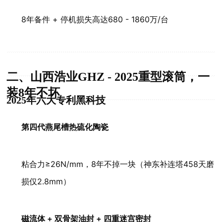
8年备件 + 停机损失高达680 - 1860万/台
二、山西浩业GHZ - 2025重型滚筒，一
装8年不坏
2025年六大专利黑科技
第四代燕尾槽热硫化陶瓷
粘合力≥26N/mm，8年不掉一块（神东补连塔458天磨
损仅2.8mm）
磁流体 + 双骨架油封 + 四重迷宫密封